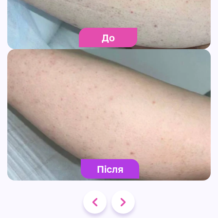
До
Після