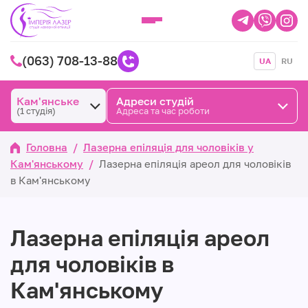
(063) 708-13-88
UA
RU
Кам'янське
Адреси студій
(1 студія)
Адреса та час роботи
Головна
/
Лазерна епіляція для чоловіків у
Кам'янському
/
Лазерна епіляція ареол для чоловіків
в Кам'янському
Лазерна епіляція ареол
для чоловіків в
Кам'янському