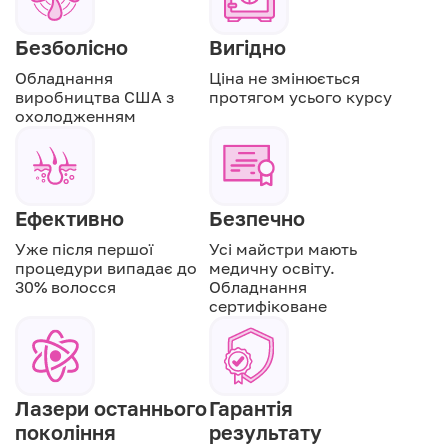
Безболісно
Вигідно
Обладнання
Ціна не змінюється
виробництва США з
протягом усього курсу
охолодженням
Ефективно
Безпечно
Уже після першої
Усі майстри мають
процедури випадає до
медичну освіту.
30% волосся
Обладнання
сертифіковане
Лазери останнього
Гарантія
покоління
результату