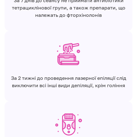
За 7 днів до сеансу не приймати антибіотики
тетрациклінової групи, а також препарати, що
належать до фторхінолонів
За 2 тижні до проведення лазерної епіляції слід
виключити всі інші види депіляції, крім гоління