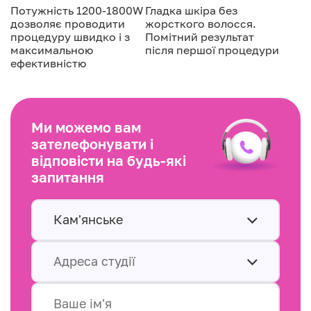
Потужність 1200-1800W
Гладка шкіра без
дозволяє проводити
жорсткого волосся.
процедуру швидко і з
Помітний результат
максимальною
після першої процедури
ефективністю
Ми можемо вам
зателефонувати і
відповісти на будь-які
запитання
Кам'янське
Адреса студії