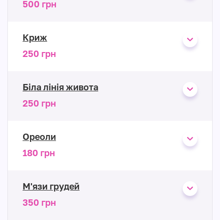
500 грн
Криж
250 грн
Біла лінія живота
250 грн
Ореоли
180 грн
М'язи грудей
350 грн