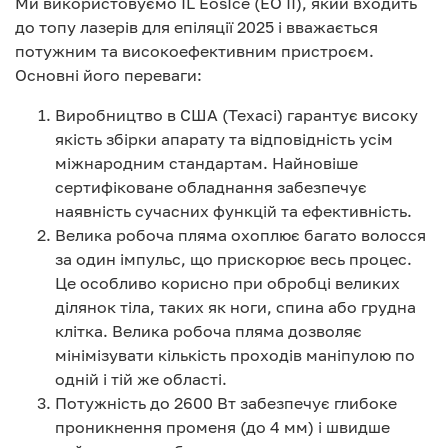
Ми використовуємо IL EosIce (EO II), який входить
до топу лазерів для епіляції 2025 і вважається
потужним та високоефективним пристроєм.
Основні його переваги:
Виробництво в США (Техасі) гарантує високу
якість збірки апарату та відповідність усім
міжнародним стандартам. Найновіше
сертифіковане обладнання забезпечує
наявність сучасних функцій та ефективність.
Велика робоча пляма охоплює багато волосся
за один імпульс, що прискорює весь процес.
Це особливо корисно при обробці великих
ділянок тіла, таких як ноги, спина або грудна
клітка. Велика робоча пляма дозволяє
мінімізувати кількість проходів маніпулою по
одній і тій же області.
Потужність до 2600 Вт забезпечує глибоке
проникнення променя (до 4 мм) і швидше