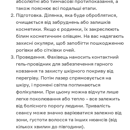
абсолютні або тимчасові протипоказання, а
також пояснює всі подальші етапи.
Підготовка. Ділянка, яка буде оброблятися,
очищається від забруднень або залишків
косметики. Якщо є родимки, їх закреслюють
білим косметичним олівцем. На вас надягають
захисні окуляри, щоб запобігти пошкодженню
рогівки або сітківки очей.
Проведення. Фахівець наносить контактний
гель-провідник для забезпечення гарного
ковзання та захисту шкірного покриву від
перегріву. Потім лазер спрямовується на
шкіру, і промені світла поглинаються
фолікулами. При цьому можна відчути лише
легке поколювання або тепло – все залежить
від болісного порогу людини. Тривалість
сеансу може значно варіюватися залежно від
зони, густоти волосся та інших нюансів (від
кількох хвилин до півгодини).