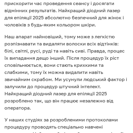
прискорити час проведення сеансу і досягати
відмінних результатів. Найкращий діодний лазер
для епіляції 2025 абсолютно безпечний для жінок і
чоловіків з будь-яким кольором шкіри.
Наш апарат найновіший, тому може з легкістю
розпізнавати та видаляти волоски всіх відтінків:
білі, світлі, русі, руді та навіть сиві. Правда, процес
їх випадання дещо інший. Після процедур їх ріст
сповільнюється, вони стають крихкими та
слабкими, тому їх можна видалити навіть
звичайним скрабом. Ми усунули людський фактор і
залучили до процедур штучний інтелект.
Найкращий діодний лазер для епіляції 2025
розроблено так, що він працює незалежно від
оператора.
У наших студіях за розробленими протоколами
процедуру проводять спеціально навчені