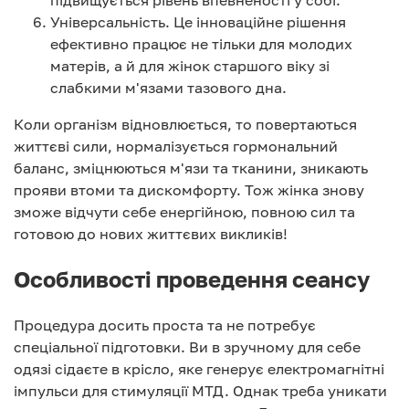
підвищується рівень впевненості у собі.
Універсальність. Це інноваційне рішення
ефективно працює не тільки для молодих
матерів, а й для жінок старшого віку зі
слабкими м'язами тазового дна.
Коли організм відновлюється, то повертаються
життєві сили, нормалізується гормональний
баланс, зміцнюються м'язи та тканини, зникають
прояви втоми та дискомфорту. Тож жінка знову
зможе відчути себе енергійною, повною сил та
готовою до нових життєвих викликів!
Особливості проведення сеансу
Процедура досить проста та не потребує
спеціальної підготовки. Ви в зручному для себе
одязі сідаєте в крісло, яке генерує електромагнітні
імпульси для стимуляції МТД. Однак треба уникати