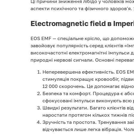
Ці причини зниження лібідо у чоловіків мо
аспекти психічного та фізичного здоров'я.
Electromagnetic field в Impe
EOS EMF — спеціальне крісло, що допомож
завойовує популярність серед клієнтів «Ім
високочастотні електромагнітні імпульси д
природні нервові сигнали. Основні переваг
Неперевершена ефективність. EOS EMF
стимуляція покращує кровообіг, підви
12 000 скорочень. Це допомагає відн
Безпека та комфорт. Процедура є абсо
сфокусовані імпульси виконують всю 
Швидкі результати. Багато клієнтів в
наростати протягом кількох тижнів піс
Зручність та простота. Тренування за
відчувається лише легка вібрація. Чо