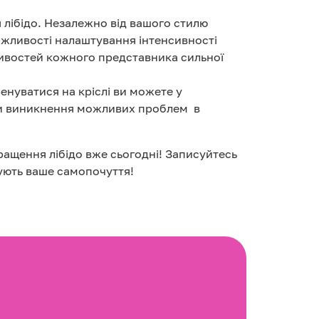
я лібідо. Незалежно від вашого стилю
ожливості налаштування інтенсивності
ливостей кожного представника сильної
енуватися на кріслі ви можете у
ти виникнення можливих проблем в
кращення лібідо вже сьогодні! Записуйтесь
щують ваше самопочуття!