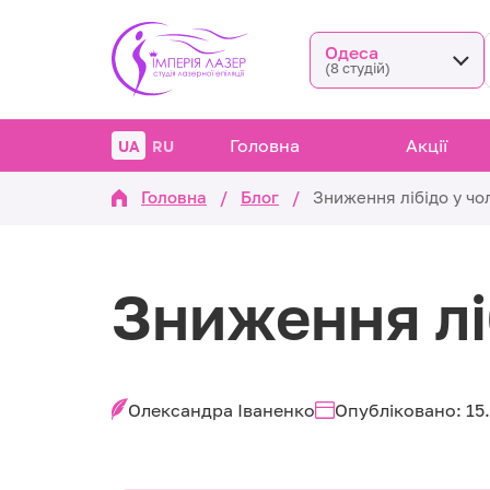
Одеса
(8 студій)
Головна
Акції
UA
RU
Головна
/
Блог
/
Зниження лібідо у чол
Зниження ліб
Олександра Іваненко
Опубліковано: 15