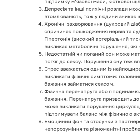
підтримку м'язової маси, кісткової щі
Депресія та інші психічні розлади мож
втомлюваність, тож у людини зникає і
Хронічні захворювання (цукровий діабе
спричиняє пошкодження нервів та суди
Гіпертонія (високий артеріальний ти
викликає метаболічні порушення, які
Недостатній чи поганий сон може мати
потяг до сексу. Порушення сну теж вп
Стрес вважається одним із найпоширен
викликати фізичні симптоми: головний
бажання займатися сексом.
Фізична перенапруга або гіподинамія.
бажання. Перенапруга призводить до в
може викликати порушення циркуляції 
підтримувати баланс між фізичною ак
Емоційний фон та стосунки з партнеро
непорозуміння та різноманітні пробле