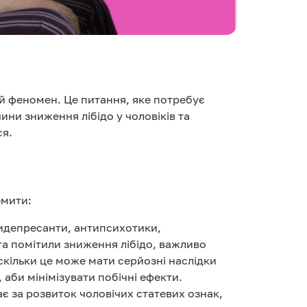
ий феномен. Це питання, яке потребує
ини зниження лібідо у чоловіків та
ся.
емити:
тидепресанти, антипсихотики,
та помітили зниження лібідо, важливо
оскільки це може мати серйозні наслідки
 аби мінімізувати побічні ефекти.
є за розвиток чоловічих статевих ознак,