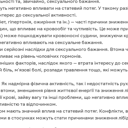
льності та, звичайно, сексуального бажання.
уть негативно впливати на статевий потяг. У такому раз
нтерес до сексуальної активності.
т, гіпертонія, ожиріння та ін.) — часті причини зниженн
н, що впливає на кровообіг та чутливість. Це може при
ск) може пошкоджувати кровоносні судини, знижуючи кр
 негативно впливають на сексуальне бажання.
 серйозні наслідки для сексуального бажання. Втома ч
ливає на рівень чоловічих гормонів.
іших факторів, наслідок якого — втрата інтересу до се
 біль, м'язові болі, розлади травлення тощо, які можут
 Як надмірна фізична активність, так і недостатність р
томи, зменшення рівня життєвої енергії та зниження ліб
крові, зайву вагу та інші проблеми, що негативно впл
тивністю та відпочинком.
м мають значний вплив на статевий потяг. Конфлікти, ві
ми в стосунках можуть стати причинами зниження лібідо