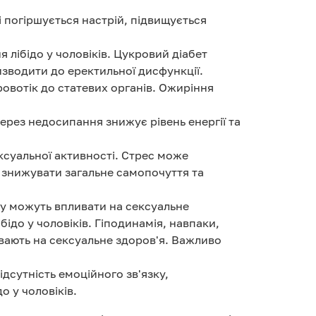
і погіршується настрій, підвищується
я лібідо у чоловіків. Цукровий діабет
зводити до еректильної дисфункції.
овотік до статевих органів. Ожиріння
ерез недосипання знижує рівень енергії та
ксуальної активності. Стрес може
ь знижувати загальне самопочуття та
уху можуть впливати на сексуальне
ідо у чоловіків. Гіподинамія, навпаки,
ивають на сексуальне здоров'я. Важливо
дсутність емоційного зв'язку,
 у чоловіків.