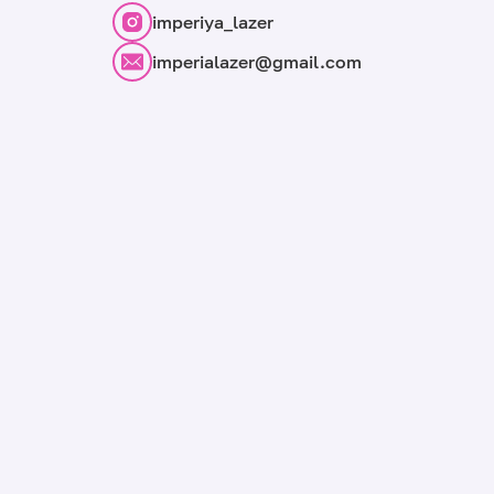
imperiya_lazer
imperialazer@gmail.com