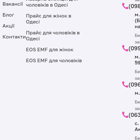
Вакансії
чоловіків в Одесі
(098
м.
Блог
Прайс для жінок в
(Б
Одесі
Акції
н
Прайс для чоловіків в
Бе
Контакти
Одесі
за
(09
EOS EMF для жінок
м.
EOS EMF для чоловіків
59
Бе
за
(096
м.
Бе
за
(06
с.
Ак
Бе