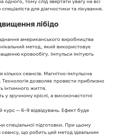
 одного, тому слід звертати увагу на всі
спеціаліста для діагностики та лікування.
ідвищення лібідо
бладнання американського виробництва
 унікальний метод, який використовує
ращенню кровообігу. Імпульси імітують
 кількох сеансів. Магнітно-імпульсна
и. Технологія дозволяє провести приблизно
ь інтимного життя.
 у зручному кріслі, а високочастотні
 курс — 6–9 відвідувань. Ефект буде
чи спеціальної підготовки. При цьому
я сеансу, що робить цей метод ідеальним