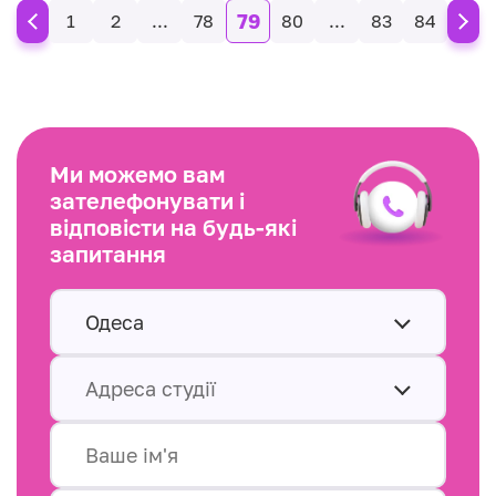
79
1
2
...
78
80
...
83
84
Ми можемо вам
зателефонувати і
відповісти на будь-які
запитання
Одеса
Адреса студії