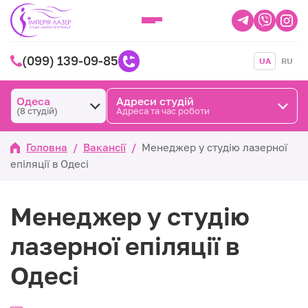
(099) 139-09-85
UA
RU
Одеса
Адреси студій
(8 студій)
Адреса та час роботи
Головна
/
Вакансії
/
Менеджер у студію лазерної
епіляції в Одесі
Менеджер у студію
лазерної епіляції в
Одесі