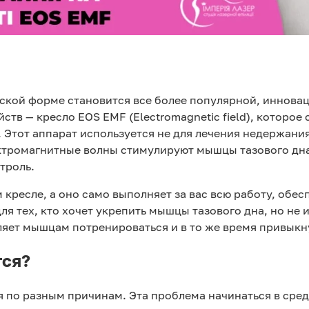
ческой форме становится все более популярной, инно
йств — кресло EOS EMF (Electromagnetic field), которо
 Этот аппарат используется не для лечения недержани
ектромагнитные волны стимулируют мышцы тазового дн
троль.
м кресле, а оно само выполняет за вас всю работу, обе
ля тех, кто хочет укрепить мышцы тазового дна, но не
яет мышцам потренироваться и в то же время привыкну
тся?
 по разным причинам. Эта проблема начинаться в средн