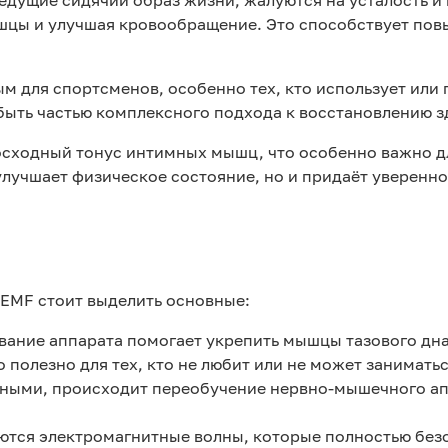
дущие сидячий образ жизни, жалуются на усталость и 
ышцы и улучшая кровообращение. Это способствует по
м для спортсменов, особенно тех, кто использует или
быть частью комплексного подхода к восстановлению з
осходный тонус интимных мышц, что особенно важно 
улучшает физическое состояние, но и придаёт уверенн
EMF стоит выделить основные:
вание аппарата помогает укрепить мышцы тазового дн
 полезно для тех, кто не любит или не может занимать
чными, происходит переобучение нервно-мышечного апп
уются электромагнитные волны, которые полностью без