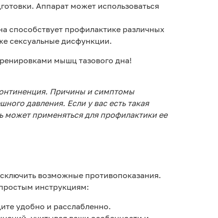
дготовки. Аппарат может использоваться
на способствует профилактике различных
же сексуальные дисфункции.
 тренировками мышц тазового дна!
нконтиненция. Причины и симптомы
ного давления. Если у вас есть такая
шь может применяться для профилактики ее
исключить возможные противопоказания.
 простым инструкциям:
дите удобно и расслабленно.
жнений, учитывая ваши особенности и