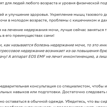
ят для людей любого возраста и уровня физической по
й и улучшение здоровья. Укрепление мышц тазового д
мочи в молодом возрасте, проблемы с кишечником и да
я на лечение недержания мочи, лучше сейчас заняться
ь в его преимуществах сами!
ли, как называется болезнь недержание мочи, то это и
трессовое недержание возникает из-за повышения брюш
рачу! А аппарат EOS EMF не лечит инконтиненцию, а ли
едварительная консультация со специалистом, чтобы 
альных навыков или подготовки. Достаточно следовать
но оставаться в обычной одежде. Убедитесь, что вы си
ии подберет интенсивность и продолжительность упра