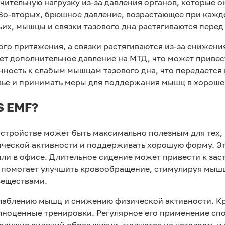
ительную нагрузку из-за давления органов, которые 
 Во-вторых, брюшное давление, возрастающее при кажд
ьих, мышцы и связки тазового дна растягиваются перед 
ого притяжения, а связки растягиваются из-за снижени
ает дополнительное давление на МТД, что может привес
ность к слабым мышцам тазового дна, что передается 
овье и принимать меры для поддержания мышц в хороше
S EMF?
тройстве может быть максимально полезным для тех, 
ческой активности и поддерживать хорошую форму. Это
ли в офисе. Длительное сидение может привести к заст
 помогает улучшить кровообращение, стимулируя мышц
веществами.
слаблению мышц и снижению физической активности. К
полноценные тренировки. Регулярное его применение с