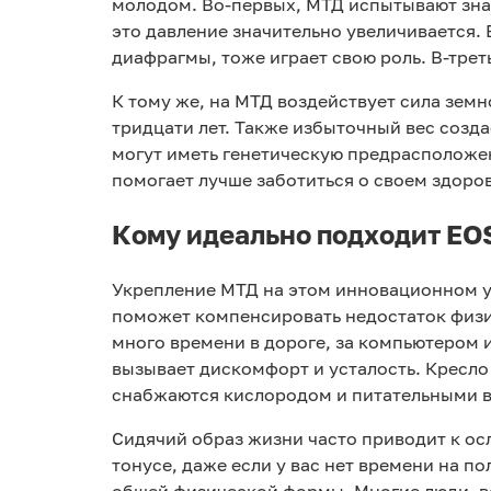
молодом. Во-первых, МТД испытывают знач
это давление значительно увеличивается.
диафрагмы, тоже играет свою роль. В-трет
К тому же, на МТД воздействует сила земн
тридцати лет. Также избыточный вес созд
могут иметь генетическую предрасположен
помогает лучше заботиться о своем здор
Кому идеально подходит EO
Укрепление МТД на этом инновационном ус
поможет компенсировать недостаток физи
много времени в дороге, за компьютером и
вызывает дискомфорт и усталость. Кресло
снабжаются кислородом и питательными 
Сидячий образ жизни часто приводит к о
тонусе, даже если у вас нет времени на 